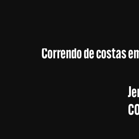
Correndo de costas e
Je
C