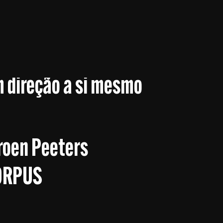
m direção a si mesmo
roen Peeters
ORPUS