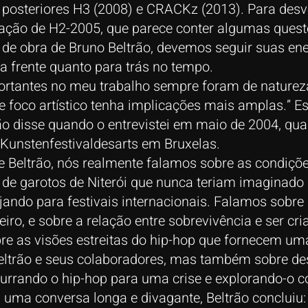
 posteriores H3 (2008) e CRACKz (2013). Para desve
ração de H2-2005, que parece conter algumas quest
e obra de Bruno Beltrão, devemos seguir suas ener
 frente quanto para trás no tempo.
rtantes no meu trabalho sempre foram de natureza 
se foco artístico tenha implicações mais amplas.” E
ão disse quando o entrevistei em maio de 2004, qu
 Kunstenfestivaldesarts em Bruxelas.
 Beltrão, nós realmente falamos sobre as condiçõ
 de garotos de Niterói que nunca teriam imaginado 
ajando para festivais internacionais. Falamos sobre
eiro, e sobre a relação entre sobrevivência e ser cr
re as visões estreitas do hip-hop que fornecem um
eltrão e seus colaboradores, mas também sobre des
rrando o hip-hop para uma crise e explorando-o 
uma conversa longa e divagante, Beltrão concluiu: