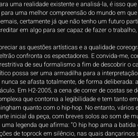
ara uma realidade existente e analisá-la, é isso q
ir para uma melhor compreensão do mundo em que 
mais, certamente já que não tenho um futuro parti
reditar em algo para ser capaz de fazer o trabal
reciar as questões artísticas e a qualidade coreog
eltrão confronta os espectadores. E convida-me, c
 restritiva de seu formalismo a fim de descobrir o 
ico possa ser uma armadilha para a interpretação, 
 nunca se afasta totalmente, de forma deliberada: 
táculo. Em H2-2005, a cena de correr de costas s
complexa que contorna a legibilidade e tem tanto
ingham quanto com o hip-hop. No entanto, vários 
rte inicial da peça, com breves solos ao som de mú
uma legenda que afirma: “O hip hop ama a batid
ações de toprock em silêncio, nas quais dançarino