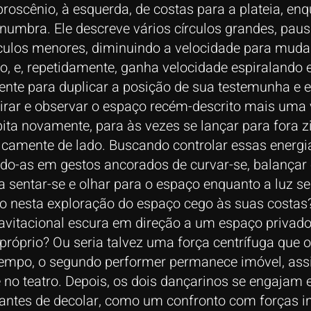
roscênio, à esquerda, de costas para a plateia, enq
enumbra. Ele descreve vários círculos grandes, pau
rculos menores, diminuindo a velocidade para mud
o, e, repetidamente, ganha velocidade espiralando 
ente para duplicar a posição de sua testemunha e 
rar e observar o espaço recém-descrito mais uma ve
ita novamente, para às vezes se lançar para fora
camente de lado. Buscando controlar essas energia
do-as em gestos ancorados de curvar-se, balançar 
a sentar-se e olhar para o espaço enquanto a luz s
o nesta exploração do espaço cego às suas costas
ravitacional escura em direção a um espaço privad
próprio? Ou seria talvez uma força centrífuga que 
 tempo, o segundo performer permanece imóvel, as
 no teatro. Depois, os dois dançarinos se engaja
antes de decolar, como um confronto com forças in