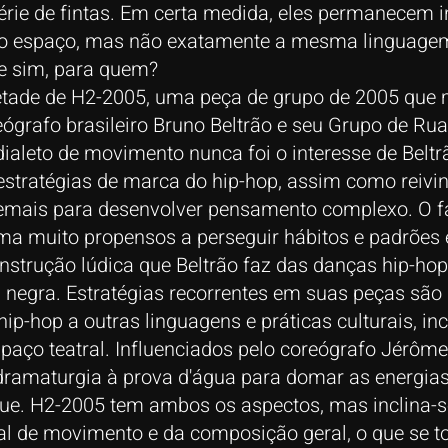
ie de fintas. Em certa medida, eles permanecem in
 espaço, mas não exatamente a mesma linguage
se sim, para quem?
etade de H2-2005, uma peça de grupo de 2005 qu
ógrafo brasileiro Bruno Beltrão e seu Grupo de Rua 
leto de movimento nunca foi o interesse de Beltrão.
estratégias de marca do hip-hop, assim como reivi
demais para desenvolver pensamento complexo. O f
ma muito propensos a perseguir hábitos e padrões
strução lúdica que Beltrão faz das danças hip-hop
 negra. Estratégias recorrentes em suas peças são 
hip-hop a outras linguagens e práticas culturais, i
aço teatral. Influenciados pelo coreógrafo Jérôme 
 dramaturgia à prova d'água para domar as energia
ue. H2-2005 tem ambos os aspectos, mas inclina-s
al de movimento e da composição geral, o que se 