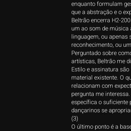
enquanto formulam ges
que a abstração e o e
Beltrão encerra H2-20
um ao som de música a
linguagem, ou apenas s
reconhecimento, ou um
Perguntado sobre como
artísticas, Beltrão me d
Estilo e assinatura são
material existente. O
relacionam com expecta
pergunta me interessa
específica o suficient
dançarinos se apropri
(3)
O último ponto é a base