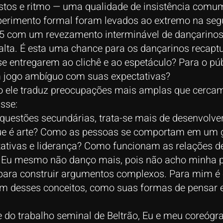
tos e ritmo — uma qualidade de insistência comum 
xperimento formal foram levados ao extremo na se
05 com um revezamento interminável de dançarinos
lta. É esta uma chance para os dançarinos recaptu
e entregarem ao clichê e ao espetáculo? Para o p
 jogo ambíguo com suas expectativas?
 ele traduz preocupações mais amplas que cerca
isse:
 questões secundárias, trata-se mais de desenvolver
 que é arte? Como as pessoas se comportam em um 
tivas e liderança? Como funcionam as relações de
. Eu mesmo não danço mais, pois não acho minha p
e para construir argumentos complexos. Para mim é 
am desses conceitos, como suas formas de pensar e
 do trabalho seminal de Beltrão, Eu e meu coreógra