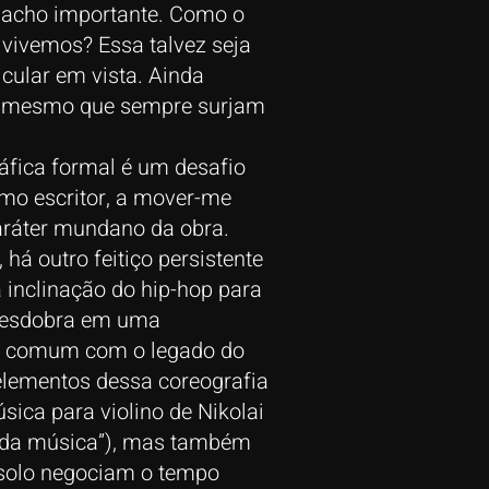
ue acho importante. Como o
vivemos? Essa talvez seja
cular em vista. Ainda
ho, mesmo que sempre surjam
ráfica formal é um desafio
omo escritor, a mover-me
caráter mundano da obra.
há outro feitiço persistente
a inclinação do hip-hop para
e desdobra em uma
 em comum com o legado do
elementos dessa coreografia
sica para violino de Nikolai
a da música”), mas também
s solo negociam o tempo