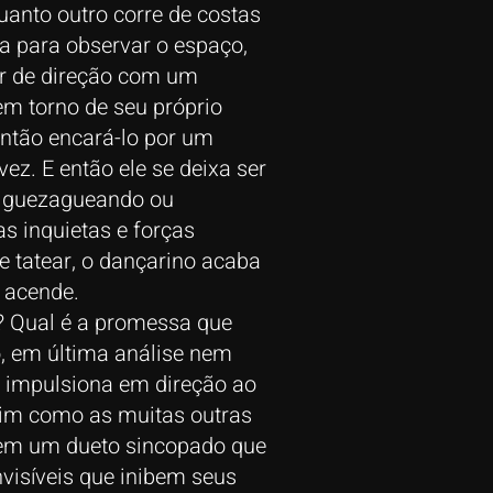
uanto outro corre de costas
sa para observar o espaço,
ar de direção com um
em torno de seu próprio
então encará-lo por um
z. E então ele se deixa ser
 ziguezagueando ou
s inquietas e forças
e tatear, o dançarino acaba
e acende.
? Qual é a promessa que
o, em última análise nem
o impulsiona em direção ao
sim como as muitas outras
m em um dueto sincopado que
visíveis que inibem seus